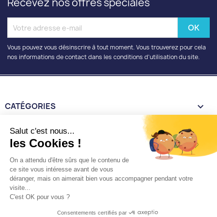
Recevez nos offres spéciales
Vous pouvez vous désinscrire à tout moment. Vous trouverez pour cela
nos informations de contact dans les conditions d'utilisation du site.
CATÉGORIES

INFORMATIONS

Salut c'est nous...
les Cookies !
VOTRE COMPTE

On a attendu d'être sûrs que le contenu de
ce site vous intéresse avant de vous
déranger, mais on aimerait bien vous accompagner pendant votre
INFORMATIONS
keyboard_arrow_down
visite...
C'est OK pour vous ?
Nantaise de poulies
Consentements certifiés par
Copyright 2026 © Tous droits réservés