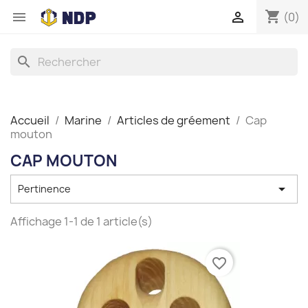
shopping_cart


(0)
search
Accueil
Marine
Articles de gréement
Cap
mouton
CAP MOUTON

Pertinence
Affichage 1-1 de 1 article(s)
favorite_border