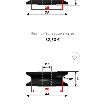
Réa Inox Sur Bague Bronze
52,80 €
favorite_border