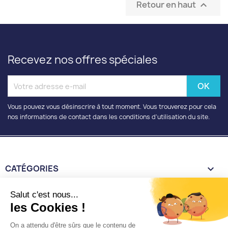
Retour en haut

Recevez nos offres spéciales
Vous pouvez vous désinscrire à tout moment. Vous trouverez pour cela
nos informations de contact dans les conditions d'utilisation du site.
CATÉGORIES

INFORMATIONS

Salut c'est nous...
les Cookies !
VOTRE COMPTE

On a attendu d'être sûrs que le contenu de