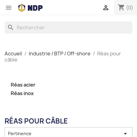
shopping_cart


(0)
search
Accueil
Industrie / BTP / Off-shore
Réas pour
câble
Réas acier
Réas inox
RÉAS POUR CÂBLE

Pertinence