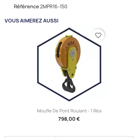
Référence
2MPR16-150
VOUS AIMEREZ AUSSI
favorite_border
Moufle De Pont Roulant - 1 Réa
798,00 €