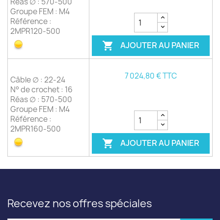
Réas ∅ : 570-500
Groupe FEM : M4
Référence :
2MPR120-500
AJOUTER AU PANIER

7 024,80 € TTC
Câble ∅ : 22-24
N° de crochet : 16
Réas ∅ : 570-500
Groupe FEM : M4
Référence :
2MPR160-500
AJOUTER AU PANIER

Recevez nos offres spéciales