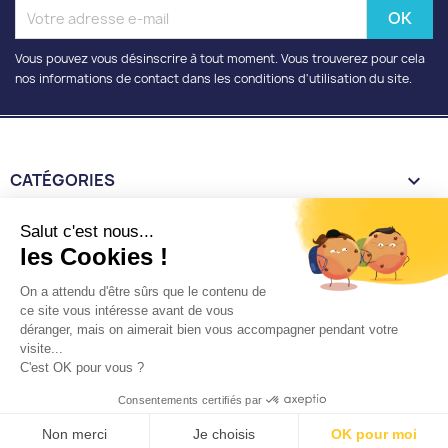
Vous pouvez vous désinscrire à tout moment. Vous trouverez pour cela
nos informations de contact dans les conditions d'utilisation du site.
CATÉGORIES

INFORMATIONS

Salut c'est nous...
les Cookies !
VOTRE COMPTE

On a attendu d'être sûrs que le contenu de
ce site vous intéresse avant de vous
déranger, mais on aimerait bien vous accompagner pendant votre
INFORMATIONS
keyboard_arrow_down
visite...
C'est OK pour vous ?
Nantaise de poulies
Consentements certifiés par
Copyright 2026 © Tous droits réservés
Une réalisation
Non merci
Je choisis
OK pour moi