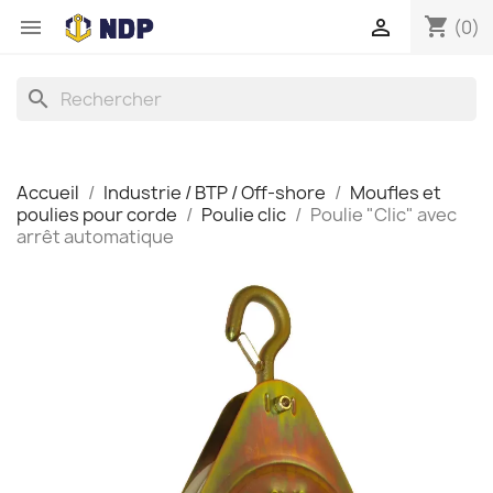
shopping_cart


(0)
search
Accueil
Industrie / BTP / Off-shore
Moufles et
poulies pour corde
Poulie clic
Poulie "Clic" avec
arrêt automatique