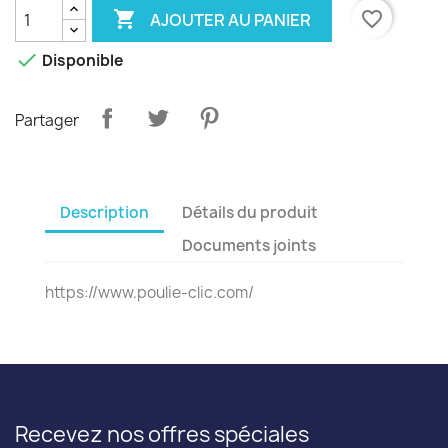

favorite_border
AJOUTER AU PANIER

Disponible
Partager
Description
Détails du produit
Documents joints
https://www.poulie-clic.com/
Recevez nos offres spéciales