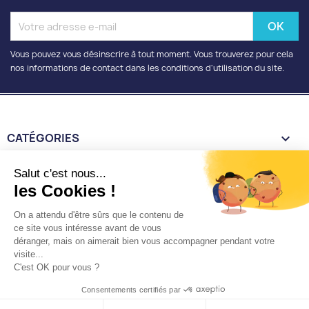
Vous pouvez vous désinscrire à tout moment. Vous trouverez pour cela
nos informations de contact dans les conditions d'utilisation du site.
CATÉGORIES

INFORMATIONS

Salut c'est nous...
les Cookies !
VOTRE COMPTE

On a attendu d'être sûrs que le contenu de
ce site vous intéresse avant de vous
déranger, mais on aimerait bien vous accompagner pendant votre
INFORMATIONS
keyboard_arrow_down
visite...
C'est OK pour vous ?
Nantaise de poulies
Consentements certifiés par
Copyright 2026 © Tous droits réservés