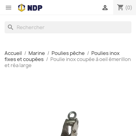
shopping_cart


(0)
search
Accueil
Marine
Poulies pêche
Poulies inox
fixes et coupées
Poulie inox coupée à oeil émerillon
et réa large